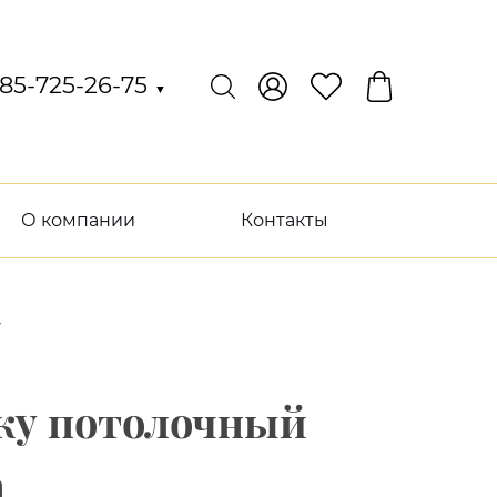
85-725-26-75
▼
О компании
Контакты
т
тку потолочный
а