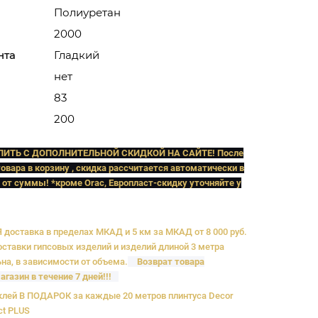
Полиуретан
2000
нта
Гладкий
нет
83
200
ПИТЬ C ДОПОЛНИТЕЛЬНОЙ СКИДКОЙ НА САЙТЕ! После
овара в корзину , скидка рассчитается автоматически в
 от суммы! *кроме Orac, Европласт
-скидку уточняйте у
доставка в пределах МКАД и 5 км за МКАД от 8 000 руб.
ставки гипсовых изделий и изделий длиной 3 метра
на, в зависимости от объема.
Возврат товара
агазин в течение 7 дней!!!
лей В ПОДАРОК за каждые 20 метров плинтуса Decor
ct PLUS