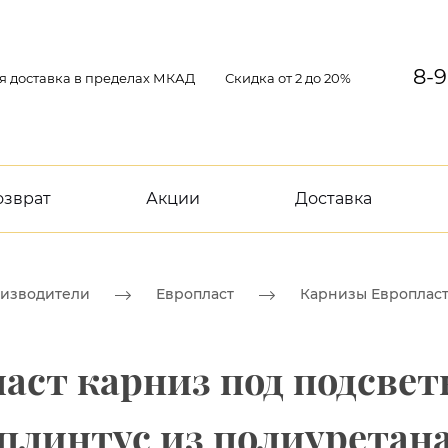
8-9
я доставка в пределах МКАД
Скидка от 2 до 20%
озврат
Акции
Доставка
изводители
Европласт
Карнизы Европлас
пласт карниз под подсве
плинтус из полиуретан