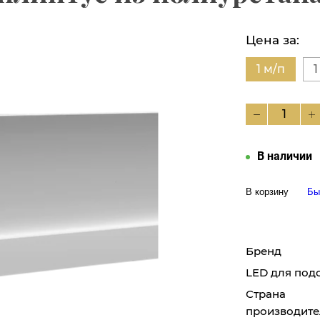
Цена за:
1 м/п
1
В наличии
В корзину
Бы
Бренд
LED для под
Страна
производите