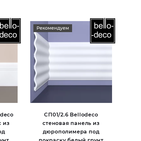
Рекомендуем
 deco
СП01/2.6 Bellodeco
 из
стеновая панель из
од
дюрополимера под
унт
покраску белый грунт