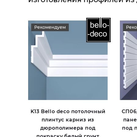
Рекомендуем
Рек
K13 Bello deco потолочный
СП06/
плинтус карниз из
пане
дюрополимера под
под 
покраску белый грунт