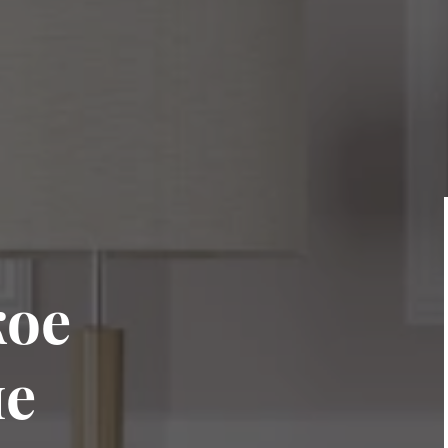
ое
ие