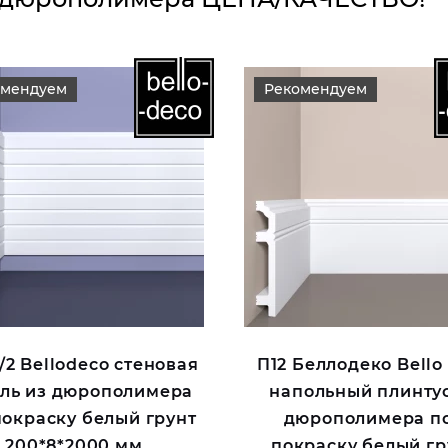
омендуем
Рекомендуем
2 Bellodeco стеновая
П12 Беллодеко Bello
ль из дюрополимера
напольный плинтус
покраску белый грунт
дюрополимера п
200*8*2000 мм
покраску белый гр