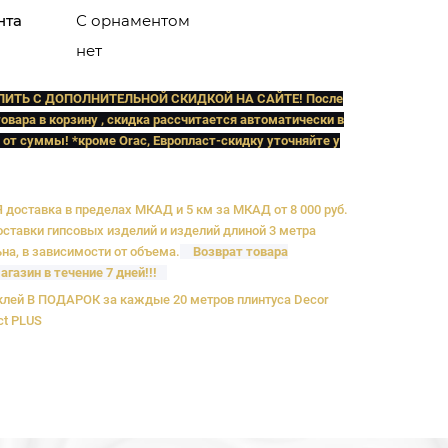
нта
С орнаментом
нет
ПИТЬ C ДОПОЛНИТЕЛЬНОЙ СКИДКОЙ НА САЙТЕ! После
овара в корзину , скидка рассчитается автоматически в
 от суммы! *кроме Orac, Европласт
-скидку уточняйте у
доставка в пределах МКАД и 5 км за МКАД от 8 000 руб.
ставки гипсовых изделий и изделий длиной 3 метра
на, в зависимости от объема.
Возврат товара
агазин в течение 7 дней!!!
лей В ПОДАРОК за каждые 20 метров плинтуса Decor
ct PLUS