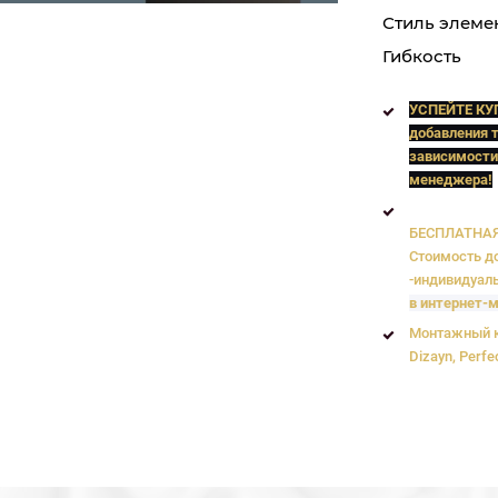
Стиль элеме
Гибкость
УСПЕЙТЕ КУ
добавления т
зависимости
менеджера!
БЕСПЛАТНАЯ 
Стоимость до
-индивидуаль
в интернет-м
Монтажный к
Dizayn, Perfe