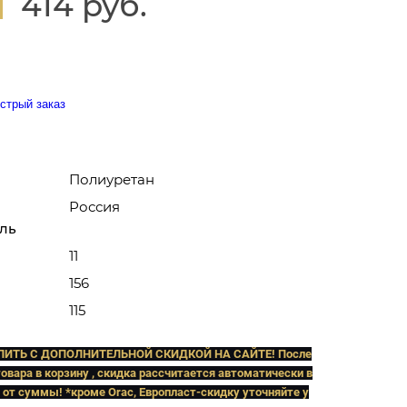
414 руб.
стрый заказ
Полиуретан
Россия
ль
11
156
115
ПИТЬ C ДОПОЛНИТЕЛЬНОЙ СКИДКОЙ НА САЙТЕ! После
овара в корзину , скидка рассчитается автоматически в
 от суммы! *кроме Orac, Европласт
-скидку уточняйте у