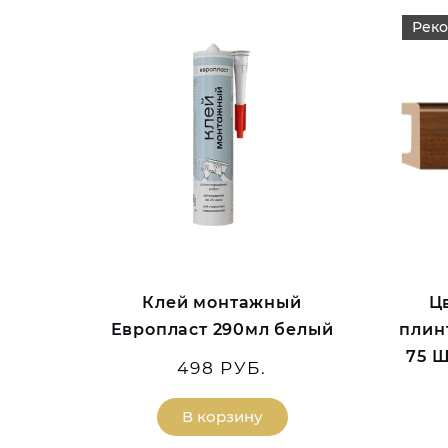
Рек
Клей монтажный
Ц
Европласт 290мл белый
плин
75 Ш
498 РУБ.
В корзину