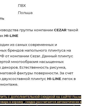
ПВХ
Польша
ль
изводства группы компании
CEZAR
такой
ак
HI-LINE
 один из самых современных и
ных брендов напольного плинтуса на
РФ от компании Cezar. Данный плинтус
чертой многообразия насыщенных
 декоров. Естественность рисунка,
матовой фактуры поверхности. За счет
 двухсоставной плинтус
HI-LINE
легок в
емонтаже.
ПИТЬ C ДОПОЛНИТЕЛЬНОЙ СКИДКОЙ НА САЙТЕ! После
овара в корзину , скидка рассчитается автоматически в