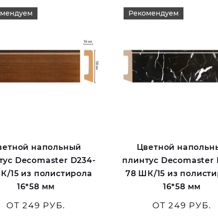
омендуем
Рекомендуем
ветной напольный
Цветной напольн
тус Decomaster D234-
плинтус Decomaster 
К/15 из полистирола
78 ШК/15 из полист
16*58 мм
16*58 мм
ОТ 249 РУБ.
ОТ 249 РУБ.