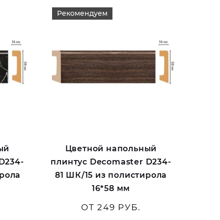
Рекомендуем
ый
Цветной напольный
D234-
плинтус Decomaster D234-
ирола
81 ШК/15 из полистирола
16*58 мм
ОТ 249 РУБ.