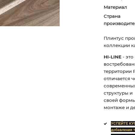
Материал
Страна
производите
Плинтус про
коллекции к
HI-LINE
- это
востребован
территории 
отличается 
современных
структуры и 
своей формы
монтаже и д
УСПЕЙТЕ КУ
добавления т