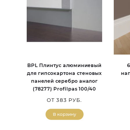
BPL Плинтус алюминиевый
6
для гипсокартона стеновых
на
панелей серебро аналог
(78277) Profilpas 100/40
ОТ 383 РУБ.
В корзину