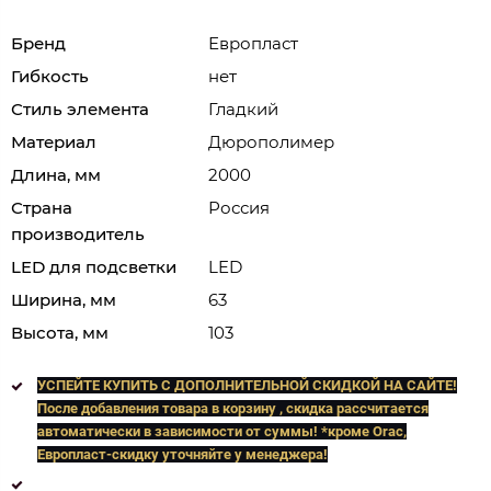
Бренд
Европласт
Гибкость
нет
Стиль элемента
Гладкий
Материал
Дюрополимер
Длина, мм
2000
Страна
Россия
производитель
LED для подсветки
LED
Ширина, мм
63
Высота, мм
103
УСПЕЙТЕ КУПИТЬ C ДОПОЛНИТЕЛЬНОЙ СКИДКОЙ НА САЙТЕ!
После добавления товара в корзину , скидка рассчитается
автоматически в зависимости от суммы! *кроме Orac,
Европласт
-скидку уточняйте у менеджера!