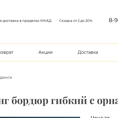
8-9
я доставка в пределах МКАД
Скидка от 2 до 20%
озврат
Акции
Доставка
динги
нг бордюр гибкий с орна
Цена за: