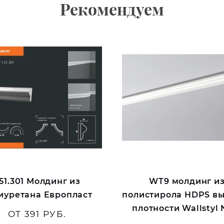
Рекомендуем
.51.301 Молдинг из
WT9 молдинг и
иуретана Европласт
полистирола HDPS в
плотности Wallstyl
ОТ 391 РУБ.