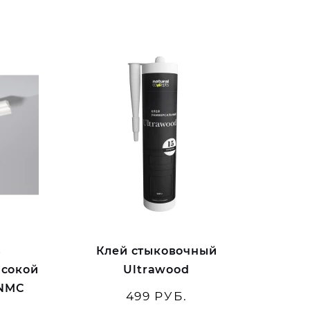
з
Клей стыковочный
ысокой
Ultrawood
 NMC
499 РУБ.