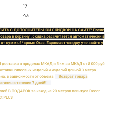
17
43
ПИТЬ C ДОПОЛНИТЕЛЬНОЙ СКИДКОЙ НА САЙТЕ! После
овара в корзину , скидка рассчитается автоматически в
 от суммы! *кроме Orac, Европласт
-скидку уточняйте у
доставка в пределах МКАД и 5 км за МКАД от 8 000 руб.
ставки гипсовых изделий и изделий длиной 3 метра
на, в зависимости от объема.
Возврат товара
агазин в течение 7 дней!!!
лей В ПОДАРОК за каждые 20 метров плинтуса Decor
ct PLUS