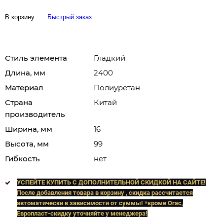
В корзину
Быстрый заказ
Стиль элемента
Гладкий
Длина, мм
2400
Материал
Полиуретан
Страна
Китай
производитель
Ширина, мм
16
Высота, мм
99
Гибкость
нет
УСПЕЙТЕ КУПИТЬ C ДОПОЛНИТЕЛЬНОЙ СКИДКОЙ НА САЙТЕ!
После добавления товара в корзину , скидка рассчитается
автоматически в зависимости от суммы! *кроме Orac,
Европласт
-скидку уточняйте у менеджера!