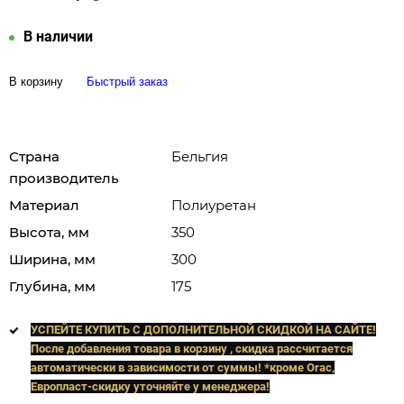
В наличии
В корзину
Быстрый заказ
Страна
Бельгия
производитель
Материал
Полиуретан
Высота, мм
350
Ширина, мм
300
Глубина, мм
175
УСПЕЙТЕ КУПИТЬ C ДОПОЛНИТЕЛЬНОЙ СКИДКОЙ НА САЙТЕ!
После добавления товара в корзину , скидка рассчитается
автоматически в зависимости от суммы! *кроме Orac,
Европласт
-скидку уточняйте у менеджера!