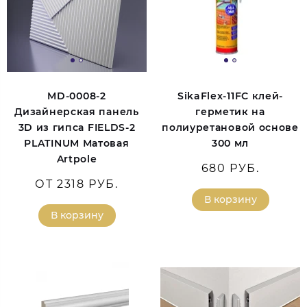
MD-0008-2
SikaFlex-11FC клей-
Дизайнерская панель
герметик на
3D из гипса FIELDS-2
полиуретановой основе
PLATINUM Матовая
300 мл
Artpole
680 РУБ.
ОТ 2318 РУБ.
В корзину
В корзину