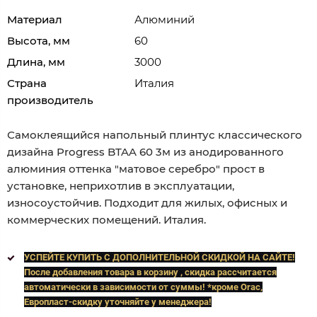
Материал
Алюминий
Высота, мм
60
Длина, мм
3000
Страна
Италия
производитель
Самоклеящийся напольный плинтус классического
дизайна Progress BTAA 60 3м из анодированного
алюминия оттенка "матовое серебро" прост в
установке, неприхотлив в эксплуатации,
износоустойчив. Подходит для жилых, офисных и
коммерческих помещений. Италия.
УСПЕЙТЕ КУПИТЬ C ДОПОЛНИТЕЛЬНОЙ СКИДКОЙ НА САЙТЕ!
После добавления товара в корзину , скидка рассчитается
автоматически в зависимости от суммы! *кроме Orac,
Европласт
-скидку уточняйте у менеджера!