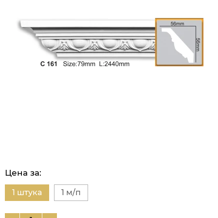
Цена за:
1 штука
1 м/п