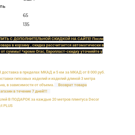
ль
65
135
ПИТЬ C ДОПОЛНИТЕЛЬНОЙ СКИДКОЙ НА САЙТЕ! После
овара в корзину , скидка рассчитается автоматически в
 от суммы! *кроме Orac, Европласт
-скидку уточняйте у
доставка в пределах МКАД и 5 км за МКАД от 8 000 руб.
ставки гипсовых изделий и изделий длиной 3 метра
на, в зависимости от объема.
Возврат товара
агазин в течение 7 дней!!!
лей В ПОДАРОК за каждые 20 метров плинтуса Decor
ct PLUS