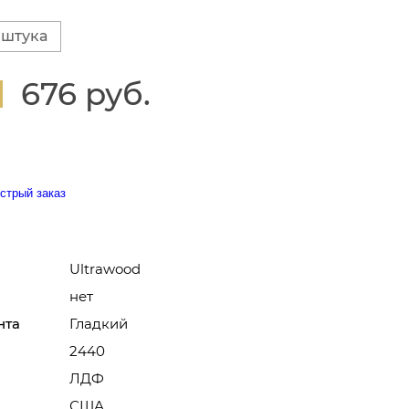
 штука
676 руб.
стрый заказ
Ultrawood
нет
нта
Гладкий
2440
ЛДФ
США