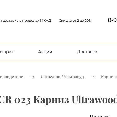
8-9
я доставка в пределах МКАД
Скидка от 2 до 20%
озврат
Акции
Доставка
изводители
Ultrawood / Ультравуд
Карнизы
CR 023 Карниз Ultrawoo
Цена за: