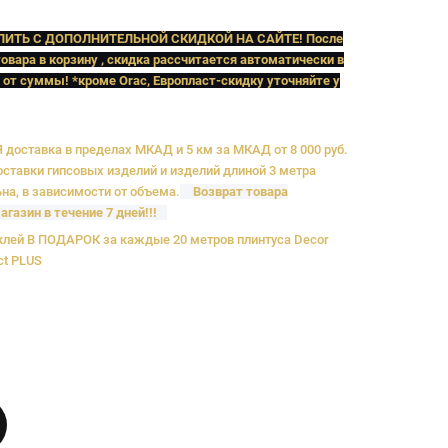
ПИТЬ C ДОПОЛНИТЕЛЬНОЙ СКИДКОЙ НА САЙТЕ! После
овара в корзину , скидка рассчитается автоматически в
 от суммы! *кроме Orac, Европласт
-скидку уточняйте у
доставка в пределах МКАД и 5 км за МКАД от 8 000 руб.
ставки гипсовых изделий и изделий длиной 3 метра
на, в зависимости от объема.
Возврат товара
агазин в течение 7 дней!!!
лей В ПОДАРОК за каждые 20 метров плинтуса Decor
ct PLUS