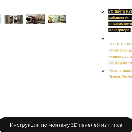
УСПЕЙТЕ КУ
добавления т
зависимости
менеджера!
БЕСПЛАТНАЯ 
Стоимость до
-индивидуаль
в интернет-м
Монтажный к
Dizayn, Perfe
Инструкция по монтажу 3D панелей из гипса