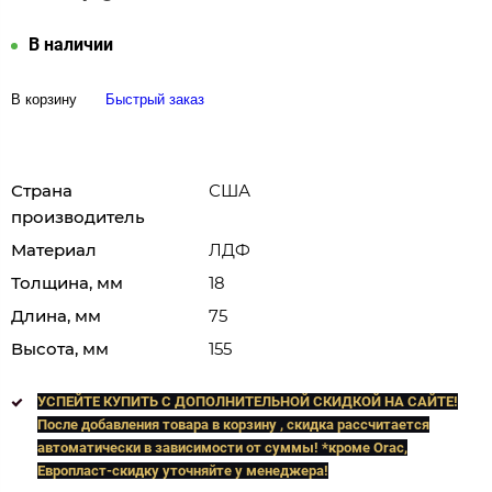
В наличии
В корзину
Быстрый заказ
Страна
США
производитель
Материал
ЛДФ
Толщина, мм
18
Длина, мм
75
Высота, мм
155
УСПЕЙТЕ КУПИТЬ C ДОПОЛНИТЕЛЬНОЙ СКИДКОЙ НА САЙТЕ!
После добавления товара в корзину , скидка рассчитается
автоматически в зависимости от суммы! *кроме Orac,
Европласт
-скидку уточняйте у менеджера!