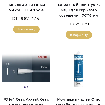
панель 3D из гипса
напольный плинтус из
MARSEILLE Artpole
МДФ для скрытого
освещения 70*16 мм
ОТ 1987 РУБ.
ОТ 625 РУБ.
В корзину
В корзину
PX144 Orac Axxent Orac
Монтажный клей Orac
Decor молдинг из
Decofix PRO FDP550 310