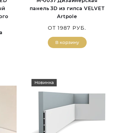
LED
M-0037 Дизайнерская
ый
панель 3D из гипса VELVET
ого
Artpole
ОТ 1987 РУБ.
а
В корзину
Новинка