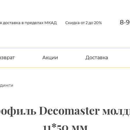
8-9
я доставка в пределах МКАД
Скидка от 2 до 20%
озврат
Акции
Доставка
динги
офиль Decomaster молд
11*50 мм