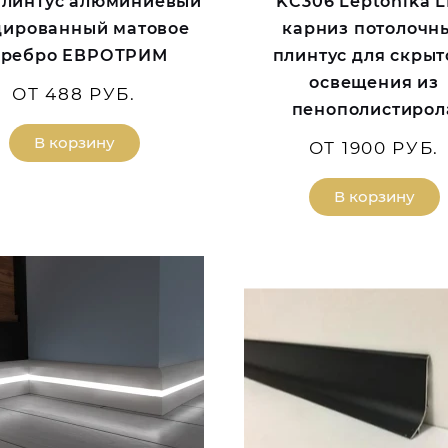
Плинтус алюминиевый
KC306 Leptonika 
дированный матовое
карниз потолочн
еребро ЕВРОТРИМ
плинтус для скрыт
освещения из
ОТ 488 РУБ.
пенополистирол
В корзину
ОТ 1900 РУБ.
В корзину