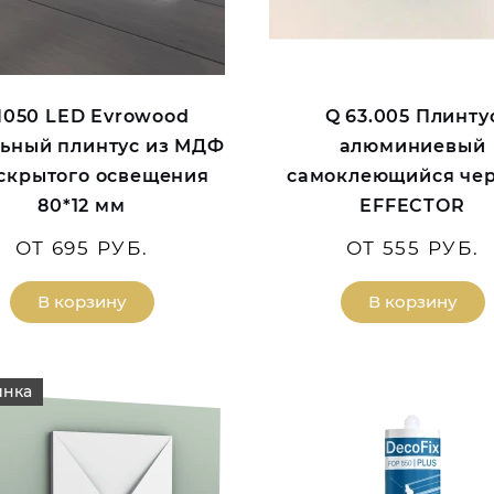
050 LED Evrowood
Q 63.005 Плинту
ьный плинтус из МДФ
алюминиевый
 скрытого освещения
самоклеющийся че
80*12 мм
EFFECTOR
ОТ 695 РУБ.
ОТ 555 РУБ.
В корзину
В корзину
инка