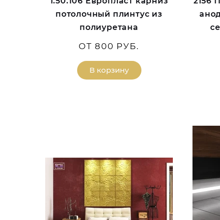
1.50.106 Европласт карниз
2156 
потолочный плинтус из
ано
полиуретана
с
ОТ 800 РУБ.
В корзину