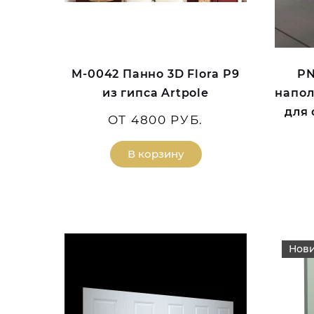
M-0042 Панно 3D Flora P9
PN
из гипса Artpole
напол
для
ОТ 4800 РУБ.
В корзину
Нов