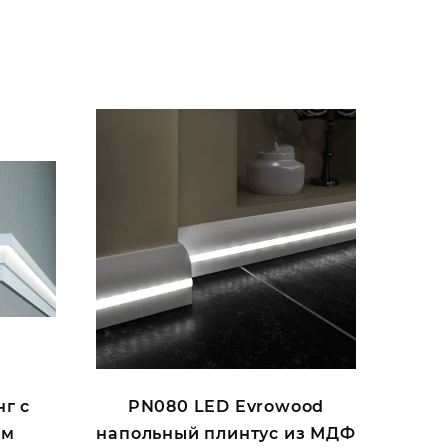
г с
PN080 LED Evrowood
ем
напольный плинтус из МДФ