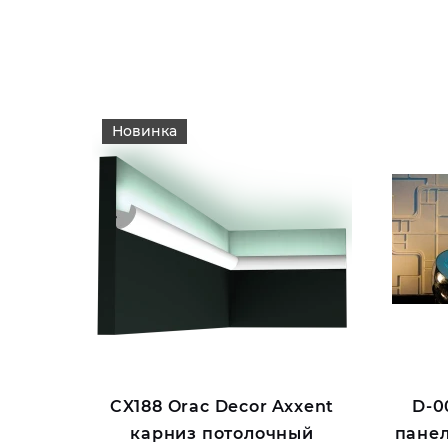
Новинка
CX188 Orac Decor Axxent
D-0
карниз потолочный
панел