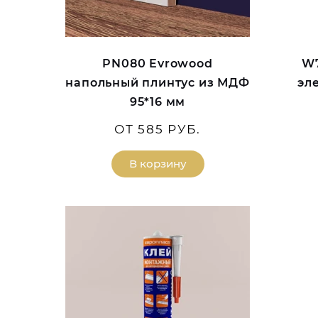
PN080 Evrowood
W7
напольный плинтус из МДФ
эл
95*16 мм
ОТ 585 РУБ.
В корзину