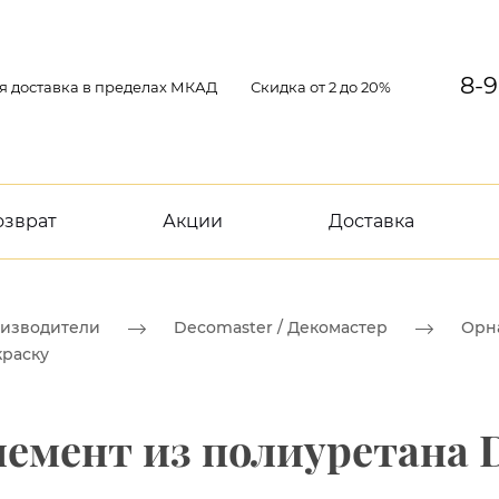
8-9
я доставка в пределах МКАД
Скидка от 2 до 20%
озврат
Акции
Доставка
изводители
Decomaster / Декомастер
Орн
краску
емент из полиуретана D