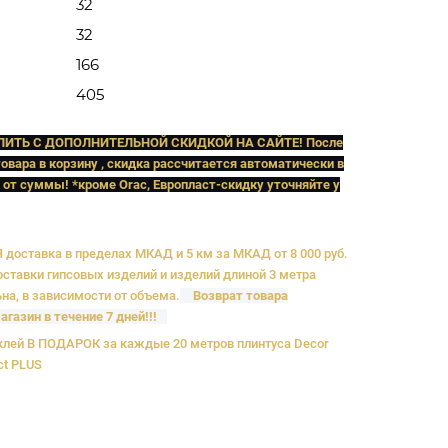
32
32
166
405
ПИТЬ C ДОПОЛНИТЕЛЬНОЙ СКИДКОЙ НА САЙТЕ! После
овара в корзину , скидка рассчитается автоматически в
 от суммы! *кроме Orac, Европласт
-скидку уточняйте у
доставка в пределах МКАД и 5 км за МКАД от 8 000 руб.
ставки гипсовых изделий и изделий длиной 3 метра
на, в зависимости от объема.
Возврат товара
агазин в течение 7 дней!!!
лей В ПОДАРОК за каждые 20 метров плинтуса Decor
ct PLUS