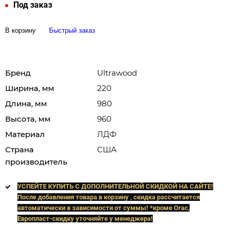
Под заказ
В корзину
Быстрый заказ
Бренд
Ultrawood
Ширина, мм
220
Длина, мм
980
Высота, мм
960
Материал
ЛДФ
Страна
США
производитель
УСПЕЙТЕ КУПИТЬ C ДОПОЛНИТЕЛЬНОЙ СКИДКОЙ НА САЙТЕ!
После добавления товара в корзину , скидка рассчитается
автоматически в зависимости от суммы! *кроме Orac,
Европласт
-скидку уточняйте у менеджера!