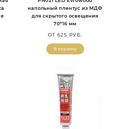
кая
PN021 LED Evrowood
са
напольный плинтус из МДФ
le
для скрытого освещения
70*16 мм
ОТ 625 РУБ.
В корзину