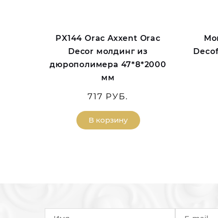
PX144 Orac Axxent Orac
Мо
Decor молдинг из
Decof
дюрополимера 47*8*2000
мм
717 РУБ.
В корзину