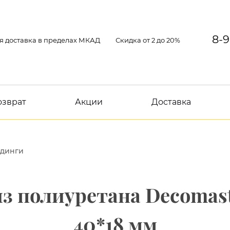
8-9
я доставка в пределах МКАД
Скидка от 2 до 20%
озврат
Акции
Доставка
динги
з полиуретана Decomast
40*18 мм