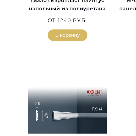
1.53.101 Европласт плинтус
M-
напольный из полиуретана
панел
ОТ 1240 РУБ.
В корзину