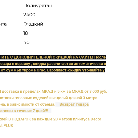
Полиуретан
2400
нта
Гладкий
18
40
ПИТЬ C ДОПОЛНИТЕЛЬНОЙ СКИДКОЙ НА САЙТЕ! После
овара в корзину , скидка рассчитается автоматически в
 от суммы! *кроме Orac, Европласт
-скидку уточняйте у
доставка в пределах МКАД и 5 км за МКАД от 8 000 руб.
ставки гипсовых изделий и изделий длиной 3 метра
на, в зависимости от объема.
Возврат товара
агазин в течение 7 дней!!!
лей В ПОДАРОК за каждые 20 метров плинтуса Decor
ct PLUS