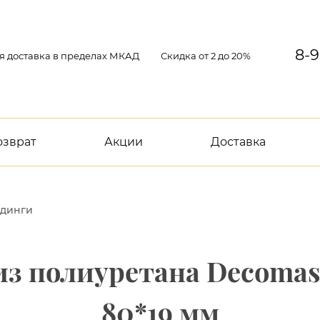
8-9
я доставка в пределах МКАД
Скидка от 2 до 20%
озврат
Акции
Доставка
динги
з полиуретана Decomast
80*19 мм