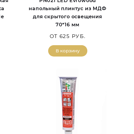
кая
PN021 LED Evrowood
са
напольный плинтус из МДФ
le
для скрытого освещения
70*16 мм
ОТ 625 РУБ.
В корзину