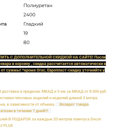
Полиуретан
2400
нта
Гладкий
19
80
ПИТЬ C ДОПОЛНИТЕЛЬНОЙ СКИДКОЙ НА САЙТЕ! После
овара в корзину , скидка рассчитается автоматически в
 от суммы! *кроме Orac, Европласт
-скидку уточняйте у
доставка в пределах МКАД и 5 км за МКАД от 8 000 руб.
ставки гипсовых изделий и изделий длиной 3 метра
на, в зависимости от объема.
Возврат товара
агазин в течение 7 дней!!!
лей В ПОДАРОК за каждые 20 метров плинтуса Decor
ct PLUS