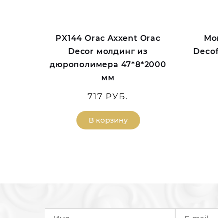
PX144 Orac Axxent Orac
Мо
Decor молдинг из
Decof
дюрополимера 47*8*2000
мм
717 РУБ.
В корзину