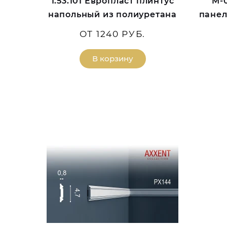
1.53.101 Европласт плинтус
M-
напольный из полиуретана
панел
ОТ 1240 РУБ.
В корзину