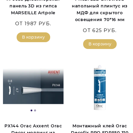
панель 3D из гипса
напольный плинтус из
MARSEILLE Artpole
МДФ для скрытого
освещения 70*16 мм
ОТ 1987 РУБ.
ОТ 625 РУБ.
В корзину
В корзину
PX144 Orac Axxent Orac
Монтажный клей Orac
Decor молдинг из
Decofix PRO FDP550 310