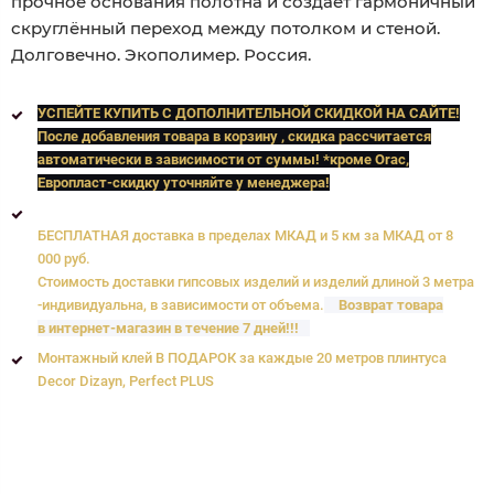
прочное основания полотна и создаёт гармоничный
скруглённый переход между потолком и стеной.
Долговечно. Экополимер. Россия.
УСПЕЙТЕ КУПИТЬ C ДОПОЛНИТЕЛЬНОЙ СКИДКОЙ НА САЙТЕ!
После добавления товара в корзину , скидка рассчитается
автоматически в зависимости от суммы! *кроме Orac,
Европласт
-скидку уточняйте у менеджера!
БЕСПЛАТНАЯ доставка в пределах МКАД и 5 км за МКАД от 8
000 руб.
Стоимость доставки гипсовых изделий и изделий длиной 3 метра
-индивидуальна, в зависимости от объема.
Возврат товара
в интернет-магазин в течение 7 дней!!!
Монтажный клей В ПОДАРОК за каждые 20 метров плинтуса
Decor Dizayn, Perfect PLUS