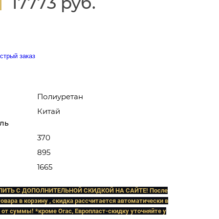
17773 руб.
стрый заказ
Полиуретан
Китай
ль
370
895
1665
ПИТЬ C ДОПОЛНИТЕЛЬНОЙ СКИДКОЙ НА САЙТЕ! После
овара в корзину , скидка рассчитается автоматически в
 от суммы! *кроме Orac, Европласт
-скидку уточняйте у