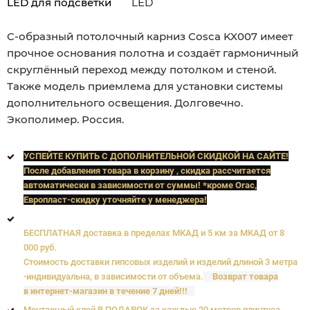
LED для подсветки
LED
C-образный потолочный карниз Cosca KX007 имеет
прочное основания полотна и создаёт гармоничный
скруглённый переход между потолком и стеной.
Также модель приемлема для установки системы
дополнительного освещения. Долговечно.
Экополимер. Россия.
УСПЕЙТЕ КУПИТЬ C ДОПОЛНИТЕЛЬНОЙ СКИДКОЙ НА САЙТЕ!
После добавления товара в корзину , скидка рассчитается
автоматически в зависимости от суммы! *кроме Orac,
Европласт
-скидку уточняйте у менеджера!
БЕСПЛАТНАЯ доставка в пределах МКАД и 5 км за МКАД от 8
000 руб.
Стоимость доставки гипсовых изделий и изделий длиной 3 метра
-индивидуальна, в зависимости от объема.
Возврат товара
в интернет-магазин в течение 7 дней!!!
Монтажный клей В ПОДАРОК за каждые 20 метров плинтуса