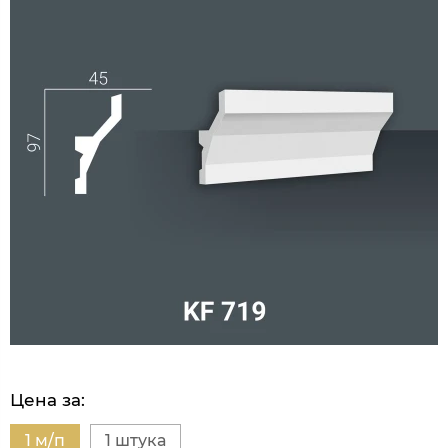
Цена за:
1 м/п
1 штука