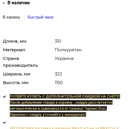
В наличии
В корзину
Быстрый заказ
Длина, мм
310
Материал
Полиуретан
Страна
Украина
производитель
Ширина, мм
322
Высота, мм
1150
УСПЕЙТЕ КУПИТЬ C ДОПОЛНИТЕЛЬНОЙ СКИДКОЙ НА САЙТЕ!
После добавления товара в корзину , скидка рассчитается
автоматически в зависимости от суммы! *кроме Orac,
Европласт
-скидку уточняйте у менеджера!
БЕСПЛАТНАЯ доставка в пределах МКАД и 5 км за МКАД от 8