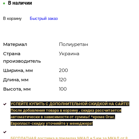
В наличии
В корзину
Быстрый заказ
Материал
Полиуретан
Страна
Украина
производитель
Ширина, мм
200
Длина, мм
120
Высота, мм
100
УСПЕЙТЕ КУПИТЬ C ДОПОЛНИТЕЛЬНОЙ СКИДКОЙ НА САЙТЕ!
После добавления товара в корзину , скидка рассчитается
автоматически в зависимости от суммы! *кроме Orac,
Европласт
-скидку уточняйте у менеджера!
БЕСПЛАТНАЯ доставка в пределах МКАД и 5 км за МКАД от 8