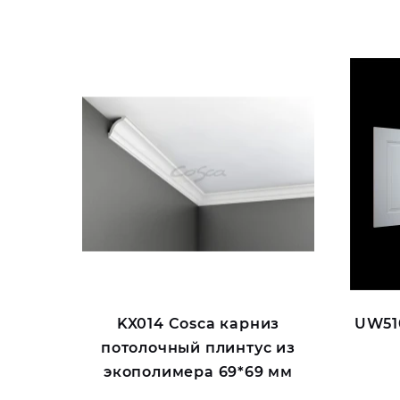
KX014 Cosca карниз
UW51
потолочный плинтус из
экополимера 69*69 мм