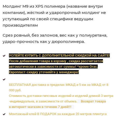
Молдинг М9 из XPS полимера (название внутри
компании), жёсткий и ударопрочный молдинг не
уступающий по своей специфике ведущим
производителям
Срез ровный, без заломов, вес как у полиуретана,
ударо-прочность как у дюрополимера.
УСПЕЙТЕ КУПИТЬ C ДОПОЛНИТЕЛЬНОЙ СКИДКОЙ НА САЙТЕ!
После добавления товара в корзину , скидка рассчитается
автоматически в зависимости от суммы! *кроме Orac,
Европласт
-скидку уточняйте у менеджера!
БЕСПЛАТНАЯ доставка в пределах МКАД и 5 км за МКАД от 8
000 руб.
Стоимость доставки гипсовых изделий и изделий длиной 3 метра
-индивидуальна, в зависимости от объема.
Возврат товара
в интернет-магазин в течение 7 дней!!!
Монтажный клей В ПОДАРОК за каждые 20 метров плинтуса