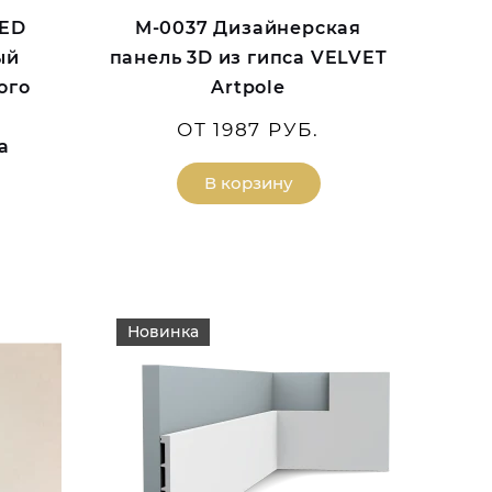
LED
M-0037 Дизайнерская
ый
панель 3D из гипса VELVET
ого
Artpole
ОТ 1987 РУБ.
а
В корзину
Новинка