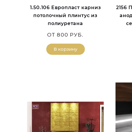
1.50.106 Европласт карниз
2156 
потолочный плинтус из
ано
полиуретана
с
ОТ 800 РУБ.
В корзину