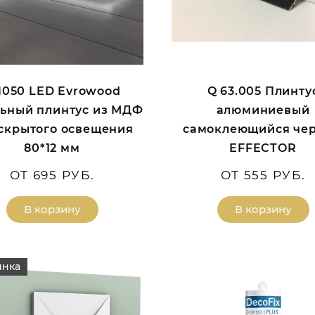
050 LED Evrowood
Q 63.005 Плинту
ьный плинтус из МДФ
алюминиевый
 скрытого освещения
самоклеющийся че
80*12 мм
EFFECTOR
ОТ 695 РУБ.
ОТ 555 РУБ.
В корзину
В корзину
инка