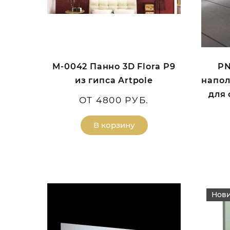
M-0042 Панно 3D Flora P9
PN
из гипса Artpole
напол
для
ОТ 4800 РУБ.
В корзину
Нов