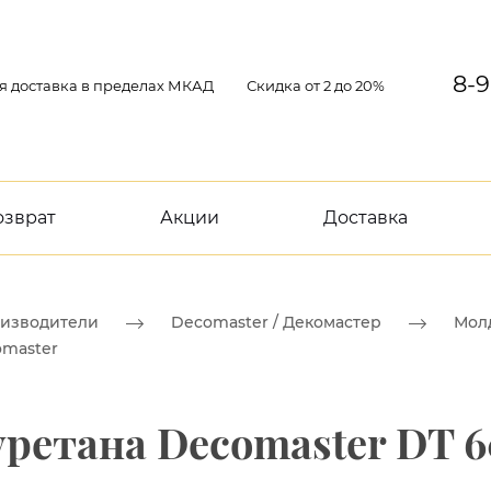
8-9
я доставка в пределах МКАД
Скидка от 2 до 20%
озврат
Акции
Доставка
изводители
Decomaster / Декомастер
Мол
omaster
ретана Decomaster DT 