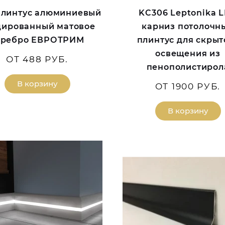
Плинтус алюминиевый
KC306 Leptonika 
дированный матовое
карниз потолочн
еребро ЕВРОТРИМ
плинтус для скрыт
освещения из
ОТ 488 РУБ.
пенополистирол
В корзину
ОТ 1900 РУБ.
В корзину