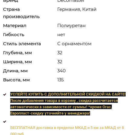
Бренд
Decomaster
Страна
Германия, Китай
производитель
Материал
Полиуретан
Гибкость
нет
Стиль элемента
С орнаментом
Глубина, мм
32
Ширина, мм
32
Длина, мм
340
Высота, мм
135
УСПЕЙТЕ КУПИТЬ C ДОПОЛНИТЕЛЬНОЙ СКИДКОЙ НА САЙТЕ!
После добавления товара в корзину , скидка рассчитается
автоматически в зависимости от суммы! *кроме Orac,
Европласт
-скидку уточняйте у менеджера!
БЕСПЛАТНАЯ доставка в пределах МКАД и 5 км за МКАД от 8
000 руб.