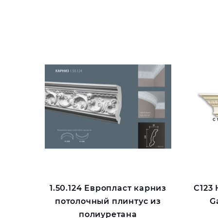
1.50.124 Европласт карниз
C123
потолочный плинтус из
G
полиуретана