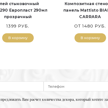
лей стыковочный
Композитная стен
S.290 Европласт 290мл
панель Mattisto BI
прозрачный
CARRARA
1399 РУБ.
ОТ 1480 РУБ.
В корзину
В корзину
предложить Вам расчет количества декора, который хотите за