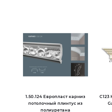
1.50.124 Европласт карниз
C123
потолочный плинтус из
G
полиуретана