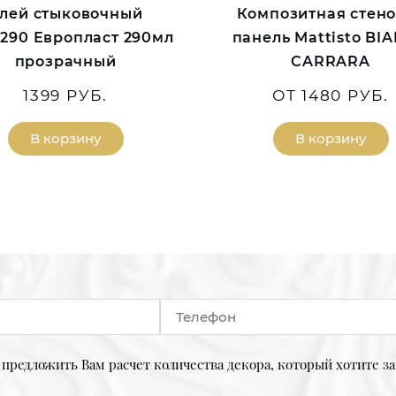
лей стыковочный
Композитная стен
S.290 Европласт 290мл
панель Mattisto BI
прозрачный
CARRARA
1399 РУБ.
ОТ 1480 РУБ.
В корзину
В корзину
предложить Вам расчет количества декора, который хотите за