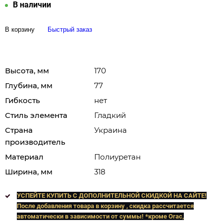
В наличии
В корзину
Быстрый заказ
Высота, мм
170
Глубина, мм
77
Гибкость
нет
Стиль элемента
Гладкий
Страна
Украина
производитель
Материал
Полиуретан
Ширина, мм
318
УСПЕЙТЕ КУПИТЬ C ДОПОЛНИТЕЛЬНОЙ СКИДКОЙ НА САЙТЕ!
После добавления товара в корзину , скидка рассчитается
автоматически в зависимости от суммы! *кроме Orac,