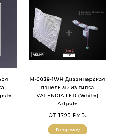
кая
M-0039-1WH Дизайнерская
са
панель 3D из гипса
pole
VALENCIA LED (White)
Artpole
ОТ 1795 РУБ.
В корзину