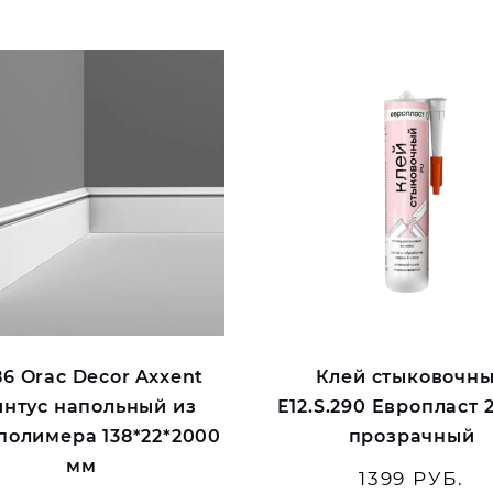
86 Orac Decor Axxent
Клей стыковочн
интус напольный из
E12.S.290 Европласт 
олимера 138*22*2000
прозрачный
мм
1399 РУБ.