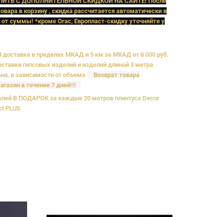
ПИТЬ C ДОПОЛНИТЕЛЬНОЙ СКИДКОЙ НА САЙТЕ! После
овара в корзину , скидка рассчитается автоматически в
 от суммы! *кроме Orac, Европласт
-скидку уточняйте у
доставка в пределах МКАД и 5 км за МКАД от 8 000 руб.
ставки гипсовых изделий и изделий длиной 3 метра
на, в зависимости от объема.
Возврат товара
агазин в течение 7 дней!!!
лей В ПОДАРОК за каждые 20 метров плинтуса Decor
ct PLUS