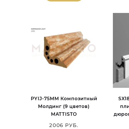
PYIJ-75MM Композитный
SX1
Молдинг (9 цветов)
пл
MATTISTO
дюроп
2006 РУБ.