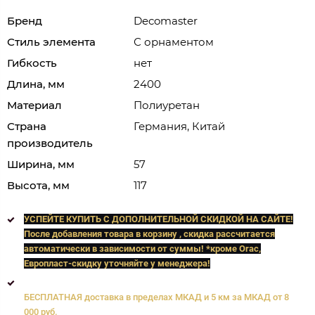
Бренд
Decomaster
Стиль элемента
С орнаментом
Гибкость
нет
Длина, мм
2400
Материал
Полиуретан
Страна
Германия, Китай
производитель
Ширина, мм
57
Высота, мм
117
УСПЕЙТЕ КУПИТЬ C ДОПОЛНИТЕЛЬНОЙ СКИДКОЙ НА САЙТЕ!
После добавления товара в корзину , скидка рассчитается
автоматически в зависимости от суммы! *кроме Orac,
Европласт
-скидку уточняйте у менеджера!
БЕСПЛАТНАЯ доставка в пределах МКАД и 5 км за МКАД от 8
000 руб.