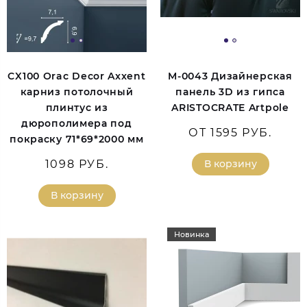
CX100 Orac Decor Axxent
M-0043 Дизайнерская
карниз потолочный
панель 3D из гипса
плинтус из
ARISTOCRATE Artpole
дюрополимера под
ОТ 1595 РУБ.
покраску 71*69*2000 мм
1098 РУБ.
В корзину
В корзину
Новинка