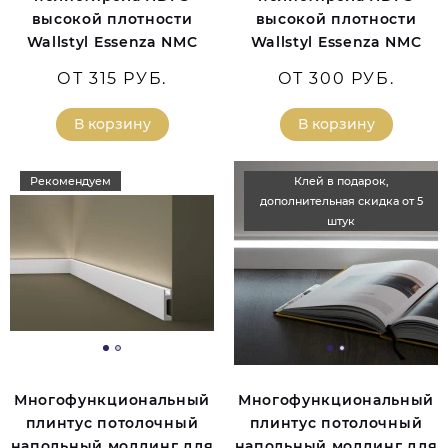
высокой плотности
высокой плотности
Wallstyl Essenza NMC
Wallstyl Essenza NMC
ОТ 315 РУБ.
ОТ 300 РУБ.
В корзину
В корзину
Рекомендуем
Клей в подарок,
дополнительная скидка от 5
штук
Многофункциональный
Многофункциональный
плинтус потолочный
плинтус потолочный
напольный молдинг для
напольный молдинг для