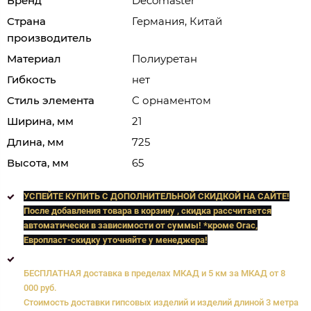
Бренд
Decomaster
Страна
Германия, Китай
производитель
Материал
Полиуретан
Гибкость
нет
Стиль элемента
С орнаментом
Ширина, мм
21
Длина, мм
725
Высота, мм
65
УСПЕЙТЕ КУПИТЬ C ДОПОЛНИТЕЛЬНОЙ СКИДКОЙ НА САЙТЕ!
После добавления товара в корзину , скидка рассчитается
автоматически в зависимости от суммы! *кроме Orac,
Европласт
-скидку уточняйте у менеджера!
БЕСПЛАТНАЯ доставка в пределах МКАД и 5 км за МКАД от 8
000 руб.
Стоимость доставки гипсовых изделий и изделий длиной 3 метра