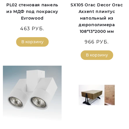
PL02 стеновая панель
SX105 Orac Decor Orac
из МДФ под покраску
Axxent плинтус
Evrowood
напольный из
дюрополимера
463 РУБ.
108*13*2000 мм
В корзину
966 РУБ.
В корзину