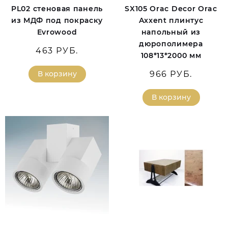
PL02 стеновая панель
SX105 Orac Decor Orac
из МДФ под покраску
Axxent плинтус
Evrowood
напольный из
дюрополимера
463 РУБ.
108*13*2000 мм
В корзину
966 РУБ.
В корзину