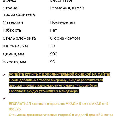
Бренд
Decomaster
Страна
Германия, Китай
производитель
Материал
Полиуретан
Гибкость
нет
Стиль элемента
С орнаментом
Ширина, мм
28
Длина, мм
990
Высота, мм
90
УСПЕЙТЕ КУПИТЬ C ДОПОЛНИТЕЛЬНОЙ СКИДКОЙ НА САЙТЕ!
После добавления товара в корзину , скидка рассчитается
автоматически в зависимости от суммы! *кроме Orac,
Европласт
-скидку уточняйте у менеджера!
БЕСПЛАТНАЯ доставка в пределах МКАД и 5 км за МКАД от 8
000 руб.
Стоимость доставки гипсовых изделий и изделий длиной 3 метра