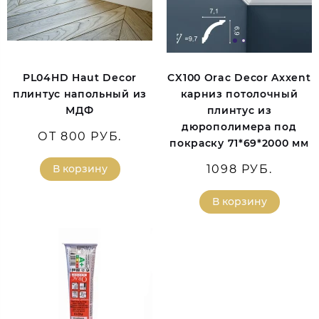
PL04HD Haut Decor
CX100 Orac Decor Axxent
плинтус напольный из
карниз потолочный
МДФ
плинтус из
дюрополимера под
ОТ 800 РУБ.
покраску 71*69*2000 мм
В корзину
1098 РУБ.
В корзину