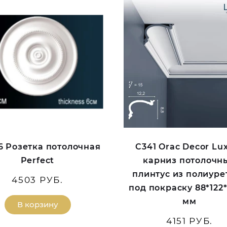
6 Розетка потолочная
C341 Orac Decor Lu
Perfect
карниз потолочн
плинтус из полиуре
4503 РУБ.
под покраску 88*122
мм
В корзину
4151 РУБ.