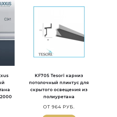
xxus
KF705 Tesori карниз
ый
потолочный плинтус для
тана
скрытого освещения из
*2000
полиуретана
ОТ 964 РУБ.