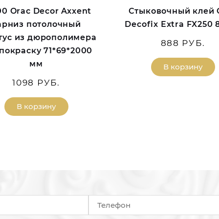
00 Orac Decor Axxent
Стыковочный клей 
арниз потолочный
Decofix Extra FX250 
тус из дюрополимера
888 РУБ.
покраску 71*69*2000
мм
В корзину
1098 РУБ.
В корзину