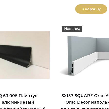
В корзину
Новинка
Q 63.005 Плинтус
SX157 SQUARE Orac A
алюминиевый
Orac Decor наполь
оклеющийся черный
плинтус из дюропол