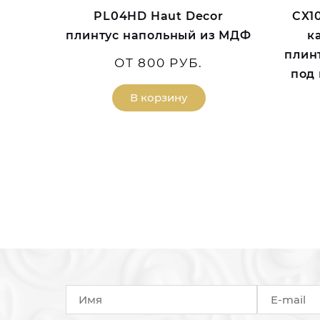
PL04HD Haut Decor
CX1
плинтус напольный из МДФ
к
плин
ОТ 800 РУБ.
под 
В корзину