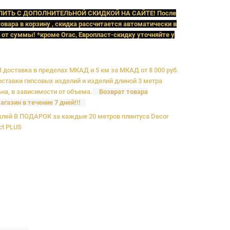
ПИТЬ C ДОПОЛНИТЕЛЬНОЙ СКИДКОЙ НА САЙТЕ! После
овара в корзину , скидка рассчитается автоматически в
 от суммы! *кроме Orac, Европласт
-скидку уточняйте у
доставка в пределах МКАД и 5 км за МКАД от 8 000 руб.
ставки гипсовых изделий и изделий длиной 3 метра
на, в зависимости от объема.
Возврат товара
агазин в течение 7 дней!!!
лей В ПОДАРОК за каждые 20 метров плинтуса Decor
ct PLUS