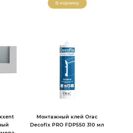
В корзину
xxent
Монтажный клей Orac
ный
Decofix PRO FDP550 310 мл
имера