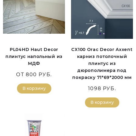
PL04HD Haut Decor
CX100 Orac Decor Axxent
плинтус напольный из
карниз потолочный
МДФ
плинтус из
дюрополимера под
ОТ 800 РУБ.
покраску 71*69*2000 мм
В корзину
1098 РУБ.
В корзину