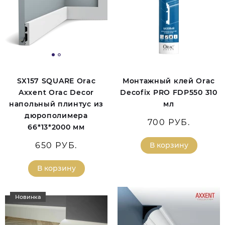
SX157 SQUARE Orac
Монтажный клей Orac
Axxent Orac Decor
Decofix PRO FDP550 310
напольный плинтус из
мл
дюрополимера
700 РУБ.
66*13*2000 мм
650 РУБ.
В корзину
В корзину
Новинка