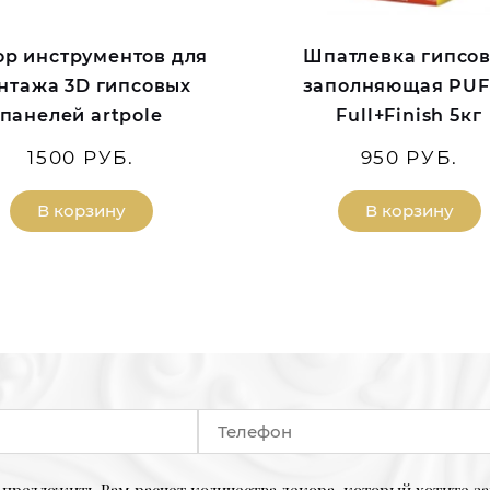
р инструментов для
Шпатлевка гипсо
нтажа 3D гипсовых
заполняющая PU
панелей artpole
Full+Finish 5кг
1500 РУБ.
950 РУБ.
В корзину
В корзину