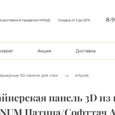
8-9
я доставка в пределах МКАД
Скидка от 2 до 20%
озврат
Акции
Доставка
ерьерные 3D панели для стен
Artpole
йнерская панель 3D из 
NUM Патина/Софттач A