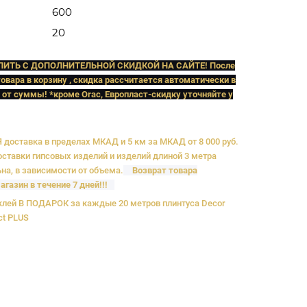
600
20
ПИТЬ C ДОПОЛНИТЕЛЬНОЙ СКИДКОЙ НА САЙТЕ! После
овара в корзину , скидка рассчитается автоматически в
 от суммы! *кроме Orac, Европласт
-скидку уточняйте у
доставка в пределах МКАД и 5 км за МКАД от 8 000 руб.
ставки гипсовых изделий и изделий длиной 3 метра
на, в зависимости от объема.
Возврат товара
агазин в течение 7 дней!!!
лей В ПОДАРОК за каждые 20 метров плинтуса Decor
ct PLUS