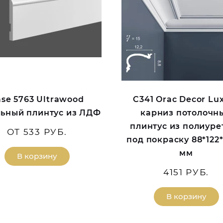
se 5763 Ultrawood
C341 Orac Decor Lu
ьный плинтус из ЛДФ
карниз потолочн
плинтус из полиуре
ОТ 533 РУБ.
под покраску 88*122
мм
В корзину
4151 РУБ.
В корзину