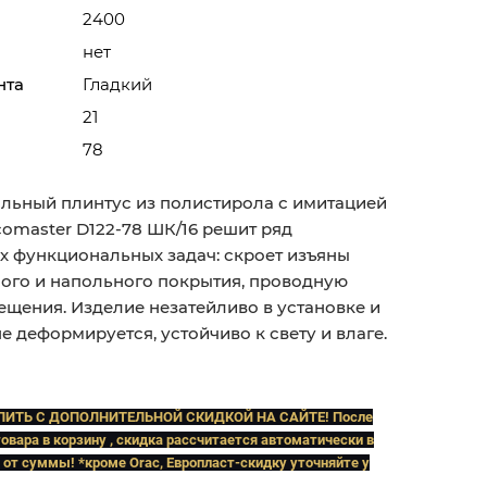
2400
нет
нта
Гладкий
21
78
льный плинтус из полистирола с имитацией
omaster D122-78 ШК/16 решит ряд
х функциональных задач: скроет изъяны
ного и напольного покрытия, проводную
ещения. Изделие незатейливо в установке и
е деформируется, устойчиво к свету и влаге.
ПИТЬ C ДОПОЛНИТЕЛЬНОЙ СКИДКОЙ НА САЙТЕ! После
овара в корзину , скидка рассчитается автоматически в
 от суммы! *кроме Orac, Европласт
-скидку уточняйте у