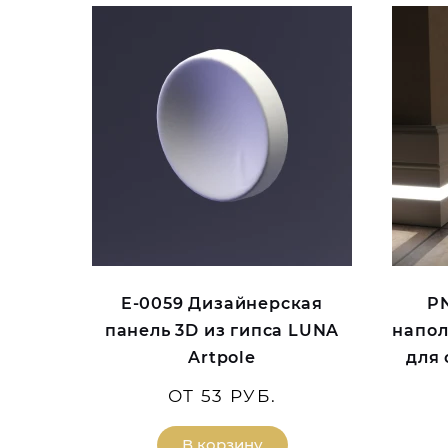
E-0059 Дизайнерская
PN
панель 3D из гипса LUNA
напол
Artpole
для
ОТ 53 РУБ.
В корзину