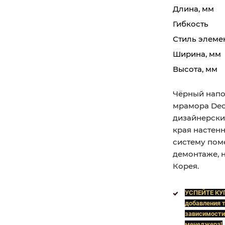
Длина, мм
Гибкость
Стиль элеме
Ширина, мм
Высота, мм
Чёрный напо
мрамора Dec
дизайнерски
края настен
систему пом
демонтаже, н
Корея.
УСПЕЙТЕ КУ
добавления т
зависимости
менеджера!