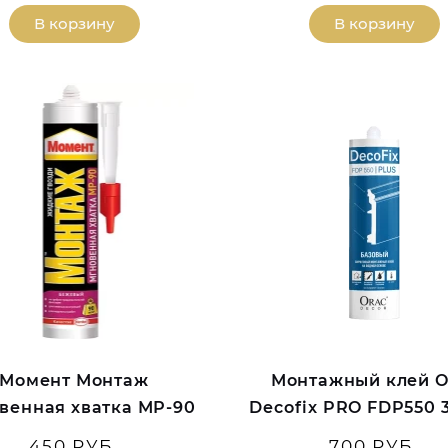
В корзину
В корзину
Момент Монтаж
Монтажный клей O
венная хватка МР-90
Decofix PRO FDP550 
450 РУБ.
700 РУБ.