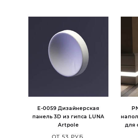
E-0059 Дизайнерская
PN
панель 3D из гипса LUNA
напол
Artpole
для
ОТ 53 РУБ.