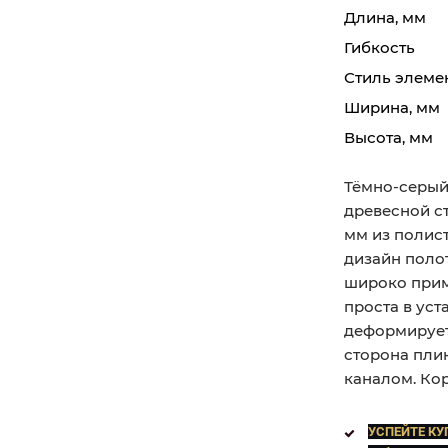
Длина, мм
Гибкость
Стиль элеме
Ширина, мм
Высота, мм
Тёмно-серый
древесной с
мм из полис
дизайн поло
широко прим
проста в уст
деформируетс
сторона пли
каналом. Кор
УСПЕЙТЕ КУ