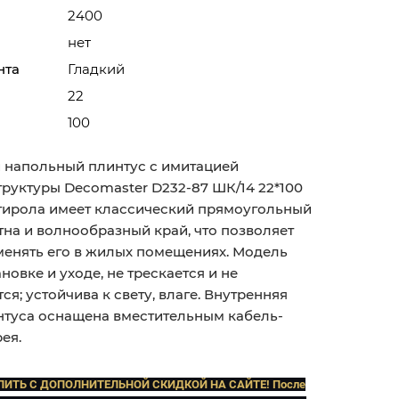
2400
нет
нта
Гладкий
22
100
 напольный плинтус с имитацией
труктуры Decomaster D232-87 ШК/14 22*100
тирола имеет классический прямоугольный
тна и волнообразный край, что позволяет
енять его в жилых помещениях. Модель
ановке и уходе, не трескается и не
я; устойчива к свету, влаге. Внутренняя
нтуса оснащена вместительным кабель-
ея.
ПИТЬ C ДОПОЛНИТЕЛЬНОЙ СКИДКОЙ НА САЙТЕ! После