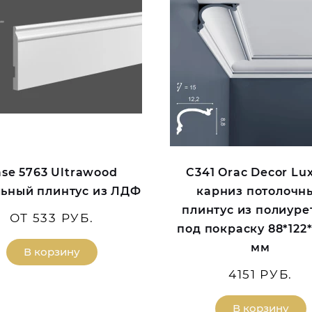
se 5763 Ultrawood
C341 Orac Decor Lu
ьный плинтус из ЛДФ
карниз потолочн
плинтус из полиуре
ОТ 533 РУБ.
под покраску 88*122
мм
В корзину
4151 РУБ.
В корзину