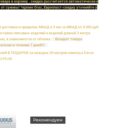
овара в корзину , скидка рассчитается автоматически в
 от суммы! *кроме Orac, Европласт
-скидку уточняйте у
доставка в пределах МКАД и 5 км за МКАД от 8 000 руб.
ставки гипсовых изделий и изделий длиной 3 метра
на, в зависимости от объема.
Возврат товара
агазин в течение 7 дней!!!
лей В ПОДАРОК за каждые 20 метров плинтуса Decor
ct PLUS
Рекомендуем