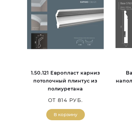
1.50.121 Европласт карниз
Ba
потолочный плинтус из
напол
полиуретана
ОТ 814 РУБ.
В корзину