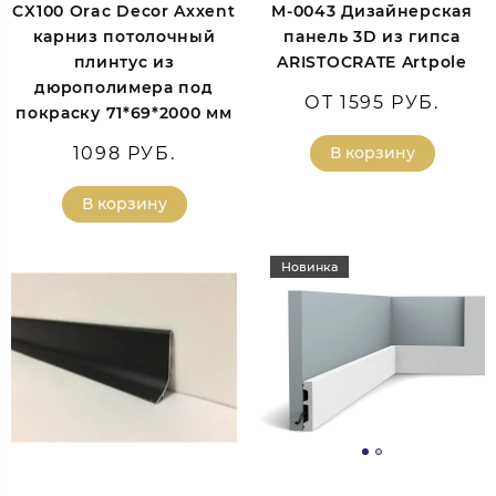
CX100 Orac Decor Axxent
M-0043 Дизайнерская
карниз потолочный
панель 3D из гипса
плинтус из
ARISTOCRATE Artpole
дюрополимера под
ОТ 1595 РУБ.
покраску 71*69*2000 мм
1098 РУБ.
В корзину
В корзину
Новинка