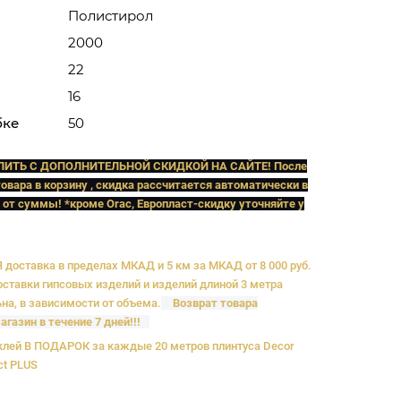
Полистирол
2000
22
16
бке
50
ПИТЬ C ДОПОЛНИТЕЛЬНОЙ СКИДКОЙ НА САЙТЕ! После
овара в корзину , скидка рассчитается автоматически в
 от суммы! *кроме Orac, Европласт
-скидку уточняйте у
доставка в пределах МКАД и 5 км за МКАД от 8 000 руб.
ставки гипсовых изделий и изделий длиной 3 метра
на, в зависимости от объема.
Возврат товара
агазин в течение 7 дней!!!
лей В ПОДАРОК за каждые 20 метров плинтуса Decor
ct PLUS