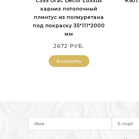
C355 Orac Decor Luxxus
K501
карниз потолочный
плинтус из полиуретана
под покраску 35*111*2000
мм
2672 РУБ.
В корзину