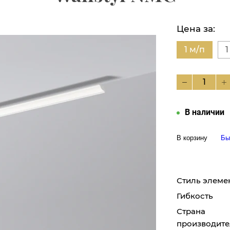
Цена за:
1 м/п
1
В наличии
В корзину
Бы
Стиль элеме
Гибкость
Страна
производите