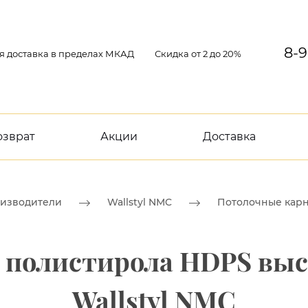
8-9
я доставка в пределах МКАД
Скидка от 2 до 20%
озврат
Акции
Доставка
изводители
Wallstyl NMC
Потолочные кар
 полистирола HDPS вы
Wallstyl NMC