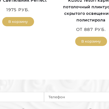
7 Светильник Perfect
KD302 Tesori кар
потолочный плинтус
1975 РУБ.
скрытого освещени
полистирола
В корзину
ОТ 887 РУБ.
В корзину