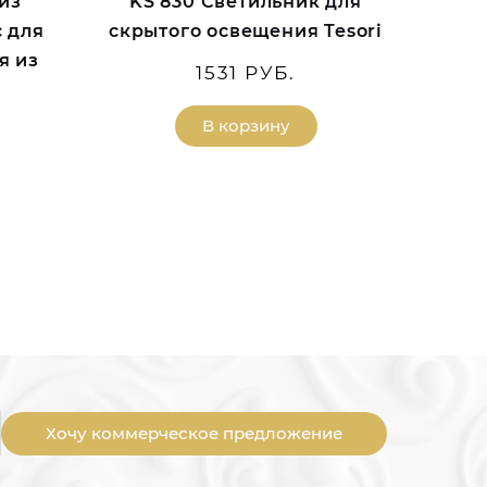
низ
KS 830 Светильник для
 для
скрытого освещения Tesori
я из
1531 РУБ.
В корзину
Хочу коммерческое предложение