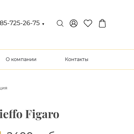
85-725-26-75
▼
О компании
Контакты
кция
effo Figaro