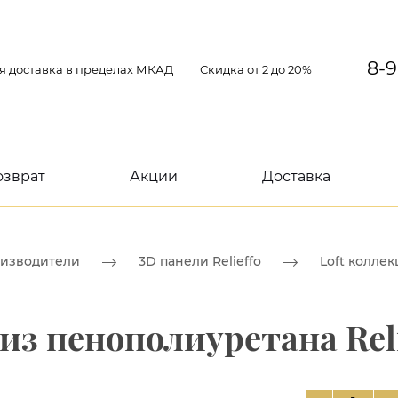
8-9
я доставка в пределах МКАД
Скидка от 2 до 20%
озврат
Акции
Доставка
изводители
3D панели Relieffo
Loft колле
из пенополиуретана Reli