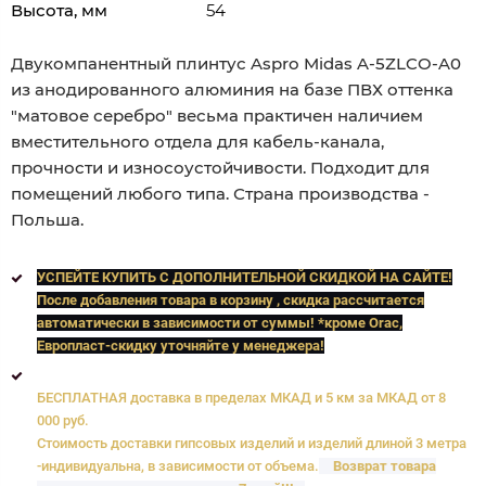
Высота, мм
54
Двукомпанентный плинтус Aspro Midas A-5ZLCO-A0
из анодированного алюминия на базе ПВХ оттенка
"матовое серебро" весьма практичен наличием
вместительного отдела для кабель-канала,
прочности и износоустойчивости. Подходит для
помещений любого типа. Страна производства -
Польша.
УСПЕЙТЕ КУПИТЬ C ДОПОЛНИТЕЛЬНОЙ СКИДКОЙ НА САЙТЕ!
После добавления товара в корзину , скидка рассчитается
автоматически в зависимости от суммы! *кроме Orac,
Европласт
-скидку уточняйте у менеджера!
БЕСПЛАТНАЯ доставка в пределах МКАД и 5 км за МКАД от 8
000 руб.
Стоимость доставки гипсовых изделий и изделий длиной 3 метра
-индивидуальна, в зависимости от объема.
Возврат товара