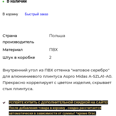
В наличии
В корзину
Быстрый заказ
Страна
Польша
производитель
Материал
ПВХ
Штук в коробке
2
Внутренний угол из ПВХ оттенка "матовое серебро"
для алюминиевого плинтуса Aspro Midas A-5ZLA1-A0.
Прекрасно коррелирует с цветом изделия, скрывает
стык плинтуса.
УСПЕЙТЕ КУПИТЬ C ДОПОЛНИТЕЛЬНОЙ СКИДКОЙ НА САЙТЕ!
После добавления товара в корзину , скидка рассчитается
автоматически в зависимости от суммы! *кроме Orac,